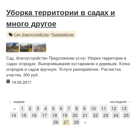
Уборка территории в садах и
много другое
Сад, благоустройство
/
Разнорабочие
Сад, благоустройство Предложение услуг Уборка территории в
садах огородах. Выкорчёвывание кустарников и деревьев. Копка
огородов и садов вручную. Услуги разнорабочих. Расчистка
участка. 300 руб.
19.05.2017
←
→
первая
последняя
«
1
2
3
4
5
6
7
8
9
10
11
12
13
14
15
16
17
18
19
20
21
22
23
24
25
26
27
28
»