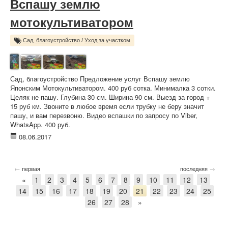
Вспашу землю
мотокультиватором
Сад, благоустройство
/
Уход за участком
Сад, благоустройство Предложение услуг Вспашу землю
Японским Мотокультиватором. 400 руб сотка. Минималка 3 сотки.
Целяк не пашу. Глубина 30 см. Ширина 90 см. Выезд за город +
15 руб км. Звоните в любое время если трубку не беру значит
пашу, и вам перезвоню. Видео вспашки по запросу по Viber,
WhatsApp. 400 руб.
08.06.2017
←
→
первая
последняя
«
1
2
3
4
5
6
7
8
9
10
11
12
13
14
15
16
17
18
19
20
21
22
23
24
25
26
27
28
»