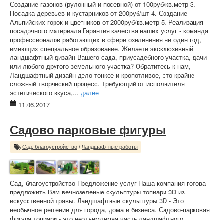
Создание газонов (рулонный и посевной) от 100руб/кв.метр 3.
Посадка деревьев и кустарников от 200руб/шт 4. Создание
Альпийских горок и цветников от 2000руб/кв.метр 5. Реализация
посадочного материала Гарантия качества наших услуг - команда
профессионалов работающих в сфере озеленения не один год,
имеющих специальное образование. Желаете эксклюзивный
ландшафтный дизайн Вашего сада, приусадебного участка, дачи
или любого другого земельного участка? Обратитесь к нам,
Ландшафтный дизайн дело тонкое и кропотливое, это крайне
сложный творческий процесс. Требующий от исполнителя
эстетического вкуса,...
далее
11.06.2017
Садово парковые фигуры
Сад, благоустройство
/
Ландшафтные работы
Сад, благоустройство Предложение услуг Наша компания готова
предложить Вам вечнозеленые скульптуры топиари 3D из
искусственной травы. Ландшафтные скульптуры 3D - Это
необычное решение для города, дома и бизнеса. Садово-парковая
фигура топиари - это неотъемлемая часть ландшафтного