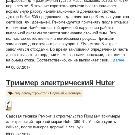
разработан для разжижения густых масс, окаменелостей, очистки
пор в земле. В течение короткого времени восстанавливает
нормальную работу канализационных и дренажных систем.
Доктор Робик 509 предназначен для очистки проблемных участков
септиков, ям, дренажей. Рекомендуется применять после откачки
и промывки Наиболее частой причиной нарушения работы
выгребной системы является заиливание сточной ямы. Это
полностью естественный и неизбежный процесс. Признаки
заиливания дна сточного резервуара: 1. Яма стала быстрее
заполняться отходами. Во время заиливания определенная часть
дна закрывается твердыми и смешанными осадками, что влияет
на объем стока. Соответственно, он не выполняет свои...
далее
06.07.2017
Триммер электрический Huter
Сад, благоустройство
/
Садовый инвентарь
Садовая техника Ремонт и строительство Продаем триммеры
электрический торговой марки Huter 350 Вт. Успейте купить
сейчас, после выборов дороже! 1 550 руб.
06.07.2017