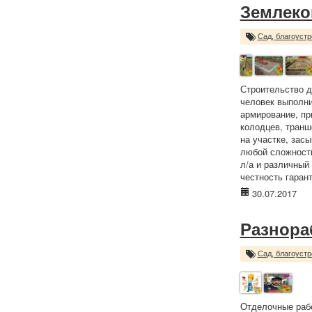
Землеко
Сад, благоустр
Строительство д
человек выполни
армирование, пр
колодцев, транше
на участке, зас
любой сложности
л/а и различный 
честность гаран
30.07.2017
Разнора
Сад, благоустр
Отделочные рабо