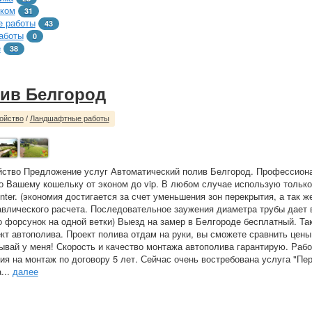
тком
31
 работы
43
аботы
0
е
38
ив Белгород
ойство
/
Ландшафтные работы
йство Предложение услуг Автоматический полив Белгород. Профессион
о Вашему кошельку от эконом до vip. В любом случае использую тольк
ter. (экономия достигается за счет уменьшения зон перекрытия, а так же
авлического расчета. Последовательное заужения диаметра трубы дает
о форсунок на одной ветки) Выезд на замер в Белгороде бесплатный. Та
кт автополива. Проект полива отдам на руки, вы сможете сравнить цены
ывай у меня! Скорость и качество монтажа автополива гарантирую. Раб
тия на монтаж по договору 5 лет. Сейчас очень востребована услуга "Пе
...
далее