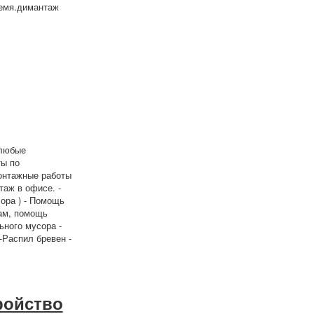
ремя.димантаж
 любые
ты по
онтажные работы
таж в офисе. -
сора ) - Помощь
ам, помощь
ьного мусора -
-Распил бревен -
ройство