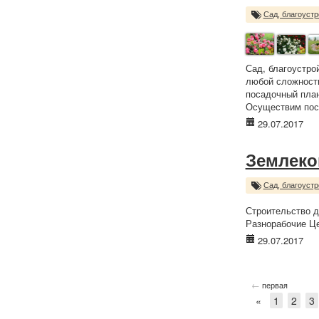
Сад, благоустр
Сад, благоустро
любой сложности
посадочный план
Осуществим поса
29.07.2017
Землек
Сад, благоустр
Строительство д
Разнорабочие Це
29.07.2017
←
первая
«
1
2
3