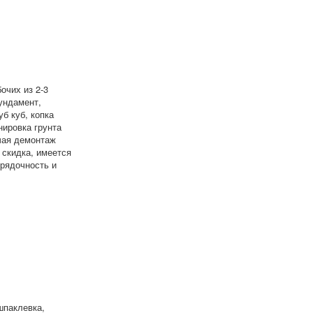
очих из 2-3
ундамент,
б куб, копка
нировка грунта
чая демонтаж
 скидка, имеется
орядочность и
шпаклевка,