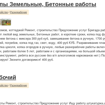
пы Земельные, Бетонные работы
ойство
/
Разнорабочие
омов, коттеджей Ремонт, строительство Предложение услуг Бригада раб
т любой вид земельных, Бетонных работ, в короткие сроки, копка под ф
ием бетона с миксера 300 руб куб, замешивание бетона в ручную, 1700 ру
й, погребов, копка под газ, свет, воду, 400 руб КУБ. Разравнивание пла
ыпка цоколя, копка огородов в ручную, любые разнорабочие работы вклю
, работаем более 5 лет, работаем и с организациями, на большой обьем
инструмент, ребята все русские без в/п алкоголиков наркоманов нет:) П
тирую! Звоните договоримся! 400 руб.
бочий
ойство
/
Разнорабочие
ты Ремонт, строительство Предложение услуг Ищу работу.штукатурка,