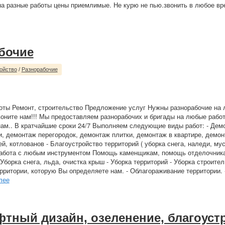
 на разные работы цены приемлимые. Не курю не пью.звонить в любое в
.
бочие
ойство
/
Разнорабочие
оты Ремонт, строительство Предложение услуг Нужны разнорабочие на
оните нам!!! Мы предоставляем разнорабочих и бригады на любые рабо
м.. В кратчайшие сроки 24/7 Выполняем следующие виды работ: - Дем
, демонтаж перегородок, демонтаж плитки, демонтаж в квартире, демон
й, котлованов - Благоустройство территорий ( уборка снега, наледи, му
работа с любым инструментом Помощь каменщикам, помощь отделочник
Уборка снега, льда, очистка крыш - Уборка территорий - Уборка строител
рритории, которую Вы определяете нам. - Облагораживание территории. 
лее
тный дизайн, озеленение, благоуст