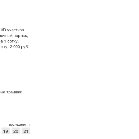
 3D участков
вочный чертеж,
а 1 сотку.
кту. 2 000 руб.
бые траншеи.
→
последняя
19
20
21