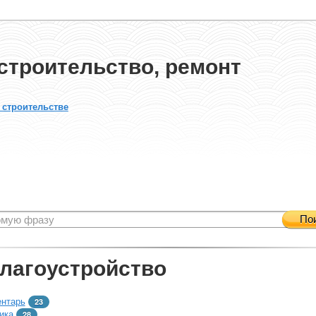
строительство, ремонт
 строительстве
По
благоустройство
ентарь
23
ика
28