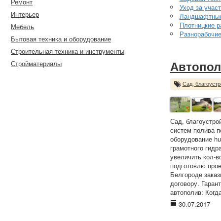
Ремонт
Уход за учас
Интерьер
Ландшафтные
Плотницкие р
Мебель
Разнорабочи
Бытовая техника и оборудование
Строительная техника и инструменты
Стройматериалы
Автопол
Сад, благоустр
Сад, благоустро
систем полива п
оборудование hun
грамотного гидр
увеличить кол-в
подготовлю прое
Белгороде заказ
договору. Гаран
автополив: Когда
30.07.2017