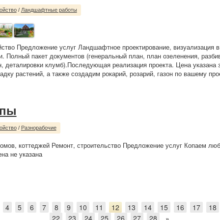
ойство
/
Ландшафтные работы
йство Предложение услуг Ландшафтное проектирование, визуализация в
. Полный пакет документов (генеральный план, план озеленения, разби
, деталировки клумб).Последующая реализация проекта. Цена указана з
дку растений, а также создадим рокарий, розарий, газон по вашему прое
опы
ойство
/
Разнорабочие
омов, коттеджей Ремонт, строительство Предложение услуг Копаем лю
на не указана
4
5
6
7
8
9
10
11
12
13
14
15
16
17
18
22
23
24
25
26
27
28
»