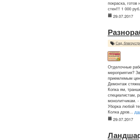
покраска, готов
стен!!! 1 000 руб
29.07.2017
Разнора
Сад, благоустр
Отделочные раб
мероприятия? Зв
приемлемым цена
Демонтаж стяжки
Копка ям, транше
специалистам, 
монолитчикам. - 
Уборка любой те
Колка дров...
да
29.07.2017
Ландшаф