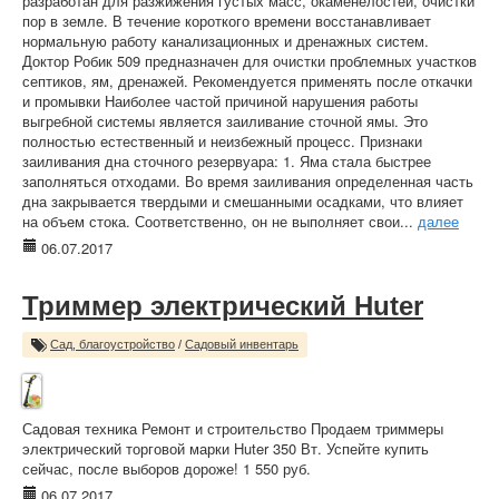
разработан для разжижения густых масс, окаменелостей, очистки
пор в земле. В течение короткого времени восстанавливает
нормальную работу канализационных и дренажных систем.
Доктор Робик 509 предназначен для очистки проблемных участков
септиков, ям, дренажей. Рекомендуется применять после откачки
и промывки Наиболее частой причиной нарушения работы
выгребной системы является заиливание сточной ямы. Это
полностью естественный и неизбежный процесс. Признаки
заиливания дна сточного резервуара: 1. Яма стала быстрее
заполняться отходами. Во время заиливания определенная часть
дна закрывается твердыми и смешанными осадками, что влияет
на объем стока. Соответственно, он не выполняет свои...
далее
06.07.2017
Триммер электрический Huter
Сад, благоустройство
/
Садовый инвентарь
Садовая техника Ремонт и строительство Продаем триммеры
электрический торговой марки Huter 350 Вт. Успейте купить
сейчас, после выборов дороже! 1 550 руб.
06.07.2017