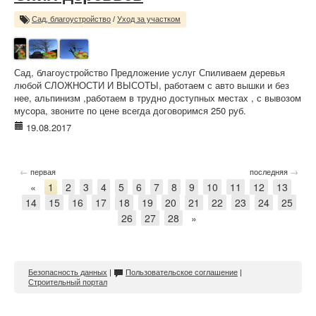
Сад, благоустройство
/
Уход за участком
Сад, благоустройство Предложение услуг Спиливаем деревья
любой СЛОЖНОСТИ И ВЫСОТЫ, работаем с авто вышки и без
нее, альпинизм ,работаем в трудно доступных местах , с вывозом
мусора, звоните по цене всегда договоримся 250 руб.
19.08.2017
←
→
первая
последняя
«
1
2
3
4
5
6
7
8
9
10
11
12
13
14
15
16
17
18
19
20
21
22
23
24
25
26
27
28
»
Безопасность данных
|
Пользовательское соглашение
|
Строительный портал