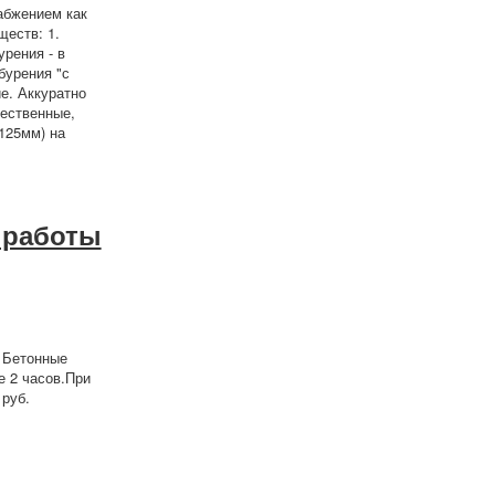
абжением как
ществ: 1.
рения - в
бурения "с
е. Аккуратно
ественные,
125мм) на
 работы
 Бетонные
е 2 часов.При
 руб.