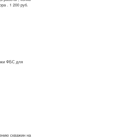
ра . 1 200 руб.
инки ФБС для
ению скважин на