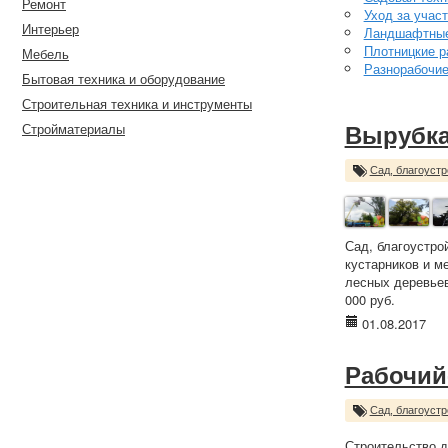
Ремонт
Уход за учас
Интерьер
Ландшафтные
Плотницкие р
Мебель
Разнорабочи
Бытовая техника и оборудование
Строительная техника и инструменты
Стройматериалы
Вырубка
Сад, благоустр
Сад, благоустро
кустарников и м
лесных деревьев
000 руб.
01.08.2017
Рабочий
Сад, благоустр
Строительство д