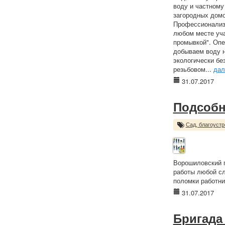
воду и частному
загородных домо
Профессионализм
любом месте уча
промывкой". Опе
добываем воду н
экологически бе
резьбовом...
дал
31.07.2017
Подсобн
Сад, благоустр
Ворошиловский п
работы любой сл
поломки работни
31.07.2017
Бригада