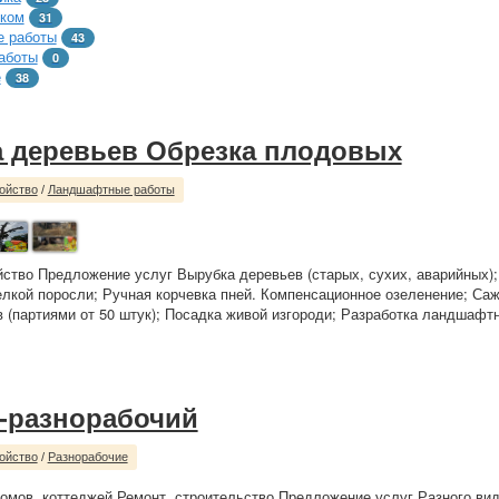
тком
31
 работы
43
аботы
0
е
38
 деревьев Обрезка плодовых
ойство
/
Ландшафтные работы
йство Предложение услуг Вырубка деревьев (старых, сухих, аварийных)
елкой поросли; Ручная корчевка пней. Компенсационное озеленение; Са
 (партиями от 50 штук); Посадка живой изгороди; Разработка ландшафтн
-разнорабочий
ойство
/
Разнорабочие
омов, коттеджей Ремонт, строительство Предложение услуг Разного вида