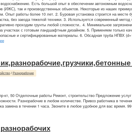
 водоснабжению. Есть большой опыт в обеспечении автономным водосн
в (ИЖС), так и производственных объектов. Некоторые из наших преиму
. Опыт работы более 10 лет. 2. Буровая установка строится на месте бу
стка, без заезда тяжелой техники. 3. Используется современный метод 
ративно проходим грунты любой сложности.. 4. Минимальное загрязнени
а участках с готовым ландшафтным дизайном. 5. Применяем только кач
зопасные и сертифицированные материалы. 6. Обсадная труба НПВХ (d=
ее
ик,разнорабочие,грузчики,бетонные
ойство
/
Разнорабочие
р-кт, 50 Отделочные работы Ремонт, строительство Предложение услуг
ожности. Разнорабочие в любом количестве. Привоз работника в течени
ка замена в течении 1 часа. Звоните в любое удобное для вас время. 99
 разнорабочих