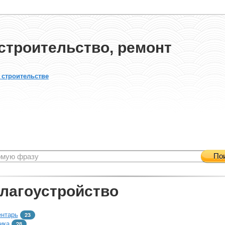
строительство, ремонт
 строительстве
По
благоустройство
ентарь
23
ика
28