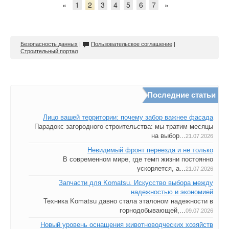
«
1
2
3
4
5
6
7
»
Безопасность данных
|
Пользовательское соглашение
|
Строительный портал
Последние статьи
Лицо вашей территории: почему забор важнее фасада
Парадокс загородного строительства: мы тратим месяцы
на выбор...
21.07.2026
Невидимый фронт переезда и не только
В современном мире, где темп жизни постоянно
ускоряется, а...
21.07.2026
Запчасти для Komatsu. Искусство выбора между
надежностью и экономией
Техника Komatsu давно стала эталоном надежности в
горнодобывающей,...
09.07.2026
Новый уровень оснащения животноводческих хозяйств