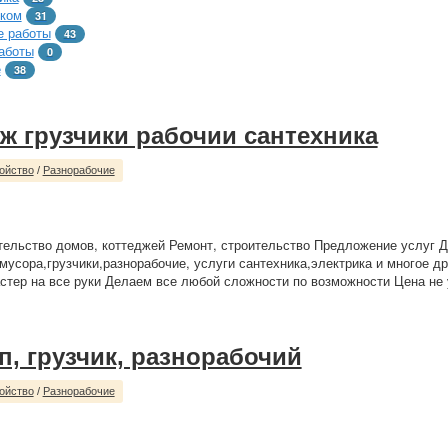
тком
31
 работы
43
аботы
0
е
38
ж грузчики рабочии сантехника
ойство
/
Разнорабочие
ельство домов, коттеджей Ремонт, строительство Предложение услуг Д
 мусора,грузчики,разнорабочие, услуги сантехника,электрика и многое др
стер на все руки Делаем все любой сложности по возможности Цена не 
п, грузчик, разнорабочий
ойство
/
Разнорабочие