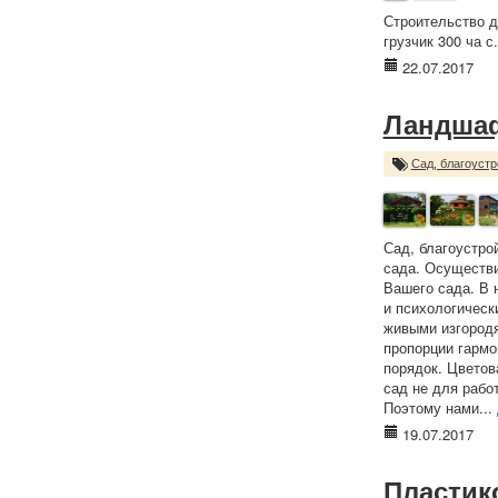
Строительство д
грузчик 300 ча с
22.07.2017
Ландша
Сад, благоустр
Сад, благоустро
сада. Осуществи
Вашего сада. В 
и психологическ
живыми изгородя
пропорции гармо
порядок. Цветов
сад не для рабо
Поэтому нами...
19.07.2017
Пластик