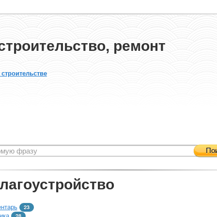
строительство, ремонт
 строительстве
По
благоустройство
ентарь
23
ика
28