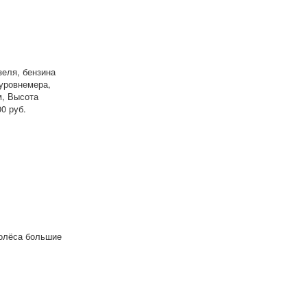
еля, бензина
 уровнемера,
м, Высота
0 руб.
колёса большие