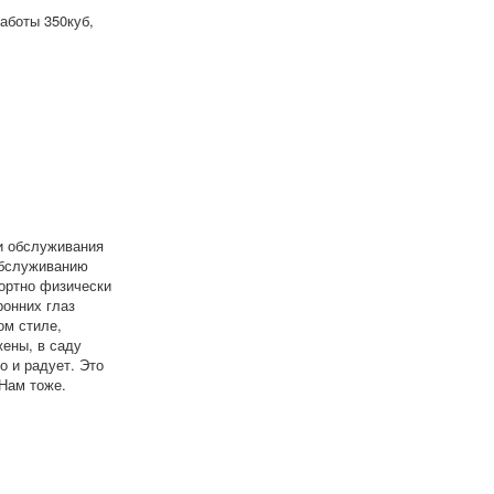
аботы 350куб,
и обслуживания
обслуживанию
фортно физически
ронних глаз
ом стиле,
ены, в саду
о и радует. Это
 Нам тоже.