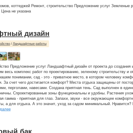
омов, коттеджей Ремонт, строительство Предложение услуг Земленые р
. Цена не указана
фтный дизайн
ойство
/
Ландшафтные работы
йство Предложение услуг Ландшафтный дизайн от проекта до создания 
м весь комплекс работ по проектированию, зеленому строительству и 
нашем понимании, сад - это - приватное место, в котором человеку ком
и. За счет чего достигается комфорт? Места отдыха защищены от посто
ми, перголами, навесами. Создана приятная тень. Сад выполнен в един
ничны. Спроектированные зоны функциональны и удобны. Растения ухож
ая гамма - приятная для глаз. Запахи, звуки - все окружающее комфортн
ты, а для отдыха. А это значит, уход за садом минимальный. Нравится?
далее
овый бак