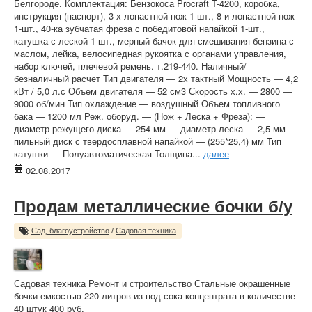
Белгороде. Комплектация: Бензокоса Procraft T-4200, коробка,
инструкция (паспорт), 3-х лопастной нож 1-шт., 8-и лопастной нож
1-шт., 40-ка зубчатая фреза с победитовой напайкой 1-шт.,
катушка с леской 1-шт., мерный бачок для смешивания бензина с
маслом, лейка, велосипедная рукоятка с органами управления,
набор ключей, плечевой ремень. т.219-440. Наличный/
безналичный расчет Тип двигателя ― 2х тактный Мощность ― 4,2
кВт / 5,0 л.с Объем двигателя ― 52 см3 Скорость х.х. ― 2800 ―
9000 об/мин Тип охлаждение ― воздушный Объем топливного
бака ― 1200 мл Реж. оборуд. ― (Нож + Леска + Фреза): ―
диаметр режущего диска ― 254 мм ― диаметр леска ― 2,5 мм ―
пильный диск с твердосплавной напайкой ― (255*25,4) мм Тип
катушки ― Полуавтоматическая Толщина...
далее
02.08.2017
Продам металлические бочки б/у
Сад, благоустройство
/
Садовая техника
Садовая техника Ремонт и строительство Стальные окрашенные
бочки емкостью 220 литров из под сока концентрата в количестве
40 штук 400 руб.