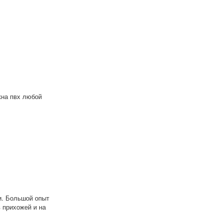
кна пвх любой
и. Большой опыт
в прихожей и на