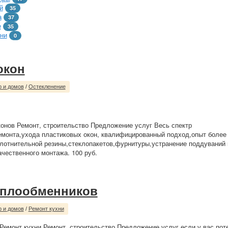
й
35
а
37
е
35
ни
0
окон
р и домов
/
Остекленение
онов Ремонт, строительство Предложение услуг Весь спектр
монта,ухода пластиковых окон, квалифицированный подход,опыт более 
лотнительной резины,стеклопакетов,фурнитуры,устранение поддуваний
ачественного монтажа. 100 руб.
еплообменников
р и домов
/
Ремонт кухни
 Ремонт кухни Ремонт, строительство Предложение услуг если у вас пот