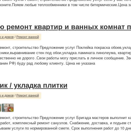
воните.Пояем любые теплообменники в том числе битермические.Цена за
 ремонт квартир и ванных комнат 
р и домов
/
Ремонт ванной
емонт, строительство Предложение услуг Поклейка покраска обоев,укла
хники,выравнивание стен под обои,укладка ламината линолеума, кварти
ественно не дорого .Свои работы могу прислать в личное сообщение. Зв
нин РФ) буду рад любому клиенту. Цена не указана
к / укладка плитки
р и домов
/
Ремонт ванной
емонт, строительство Предложение услуг Бригада мастеров выполнит к
работ, комплексный ремонт санузлов. Снабжение, доставка, и подьем с
ываем услуги по нормированной смете. Срок выполнения работ до 10 дне