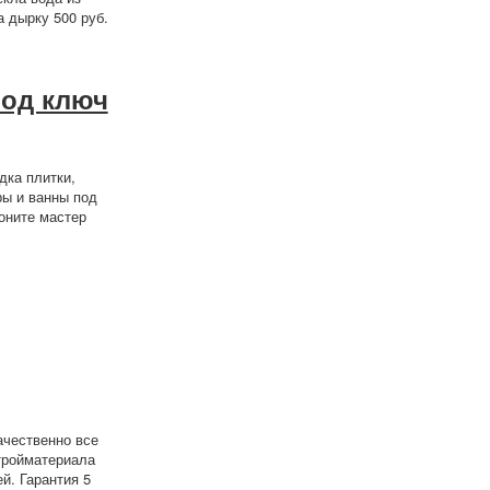
 дырку 500 руб.
под ключ
дка плитки,
ры и ванны под
оните мастер
ачественно все
тройматериала
й. Гарантия 5