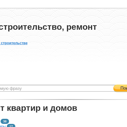
строительство, ремонт
 строительстве
По
т квартир и домов
38
иры
17