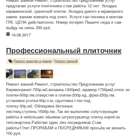
Ремонт ванной Ремонт, строительство Предложение услуг
предлагаю услуги плиточника стаж работы 12 лет. Укладка
керамической, гранитной плитки. Укладка дикого и мраморного
камня. ванная комната под ключ. Услуги сан-техника и монтаж
ГЛК. ЦЕНА действитолно. Номер потерял Пишите сюда я сам
выйду на связь 350 руб.
19.08.2017
Профессиональный плиточник
Ремонт квартир и домов
/
Ремонт ванной
Ремонт ванной Ремонт, строительство Предложение услуг
Керамогранит-700р.м2,мозаика-1300рм2.,мрамор-1700рм2,откос из
плитки-500р.пм,отверстие в плитке-200р.ед.,фриз-250р.пм,
установка уголка-50р.п.м,.грунтовка стен под
плитку-30р.м2..Облицовка бетонных
лестниц:ступень-1500р.пм..Так же выполняю сопутсвующие
работы в небольших обьемах:штукатуркапод плитку,короб из
гипсокартона.Работаю один ,без посредников.Стаж
работы17лет.ПРОРАБАМ и ПОСРЕДНИКАМ просьба не звонить
700 руб.