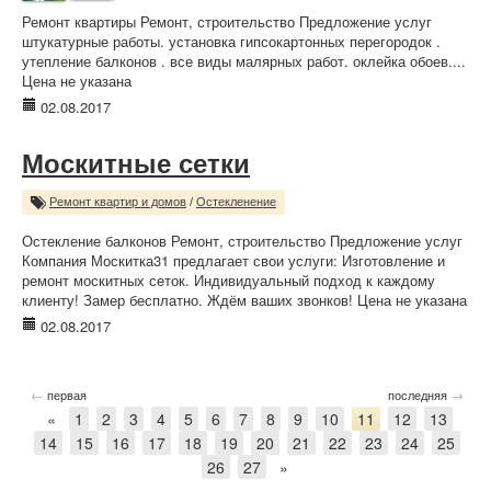
Ремонт квартиры Ремонт, строительство Предложение услуг
штукатурные работы. установка гипсокартонных перегородок .
утепление балконов . все виды малярных работ. оклейка обоев....
Цена не указана
02.08.2017
Москитные сетки
Ремонт квартир и домов
/
Остекленение
Остекление балконов Ремонт, строительство Предложение услуг
Компания Москитка31 предлагает свои услуги: Изготовление и
ремонт москитных сеток. Индивидуальный подход к каждому
клиенту! Замер бесплатно. Ждём ваших звонков! Цена не указана
02.08.2017
←
→
первая
последняя
«
1
2
3
4
5
6
7
8
9
10
11
12
13
14
15
16
17
18
19
20
21
22
23
24
25
26
27
»