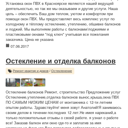
Установка окон ПВХ в Красноярске являются нашей ведущей
деятельностью, но так же мы оказываем и другие услуги. Наша
цель – обеспечить Ваш дом теплом, уютом и комфортом при
помощи окон ПВХ. Мы предоставляет весь комплекс услуг по
холодному и тёплому остеклению, утеплению, обшивке балконов
и лоджий. Мы выполняем работы с балконами/лоджиями и
пластиковыми окнами "под ключ" учитывая все пожелания
заказчика. Цена не указана
07.06.2017
Остекление и отделка балконов
Ремонт квартир и домов
/
Остекленение
Остекление балконов Ремонт, строительство Предложение услуг
Остекление,утепление,отделка балконов вынос,крыша,окна ПВХ
ПО САМЫМ НИЗКИМ ЦЕНАМ от монтажника с 12-ти летним
опытом работы. Здравствуйте! меня зовут Анатолий!Я занимаюсь
своим делом в течении последних 12 лет.Не имея нареканий,а
только положительные отзывы о своей работе. я узнал о работе
все! Заказав балкон или окно где-то и заплатив за имя
компании,не факт что Вам попадутся добросовестные и опытные